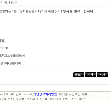
+1) 행사 안내
"
에 대한 (2+1) 행사를 알려드립니다.
 진행하는 "본고장차돌짬뽕외3종
개점)
 12. 31
장콘치즈누들떡볶이
고장고추장칼제비
., LTD All rights reserved.
개인정보처리방침
| 이메일 무단수집 거부
 202호(성내동, 신호파크뷰) / ☎ 1588-1530 , Fax : 02-472-8175